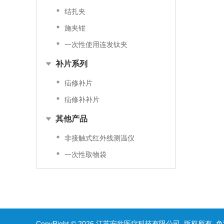
结扎夹
施夹钳
一次性使用连发钛夹
补片系列
疝修补片
疝修补补片
其他产品
非接触式红外线测温仪
一次性取物袋
CopyRight © 2026 江苏安欣医疗科技有限公司 版权所有
免