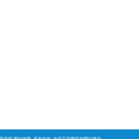
责声明
网站地图
所有标签
中环互联网
常州网站建设